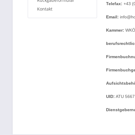
Rückgabeformular
Telefax:
+43 (
Kontakt
Email:
info@ho
Kammer:
WK
berufsrechtlic
Firmenbuchn
Firmenbuchge
Aufsichtsbeh
UID:
ATU 5667
Dienstgebern