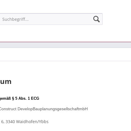
sum
gemäß § 5 Abs. 1 ECG
Construct DevelopBauplanungsgesellschaftmbH
. 6, 3340 Waidhofen/Ybbs