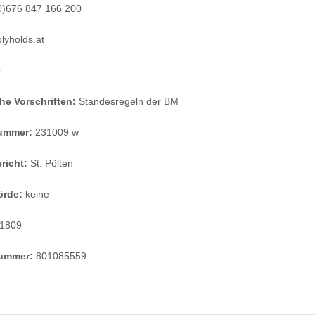
0)676 847 166 200
lyholds.at
Ö
he Vorschriften:
Standesregeln der BM
ummer:
231009 w
richt:
St. Pölten
örde:
keine
1809
ummer:
801085559