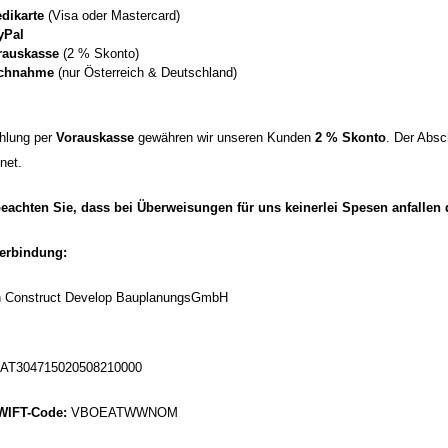
dikarte
(Visa oder Mastercard)
yPal
rauskasse
(2 % Skonto)
chnahme
(nur Österreich & Deutschland)
hlung per
Vorauskasse
gewähren wir unseren Kunden
2 % Skonto
. Der Abs
net.
beachten Sie, dass bei Überweisungen für uns keinerlei Spesen anfallen 
erbindung:
n Construct Develop BauplanungsGmbH
AT304715020508210000
WIFT-Code:
VBOEATWWNOM