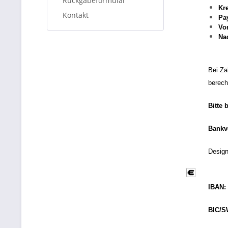
Rückgabeformular
Kre
Kontakt
Pa
Vo
Na
Bei Za
berech
Bitte 
Bankv
Desig
IBAN:
BIC/S