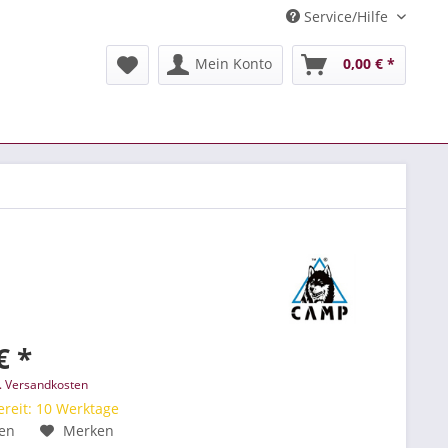
Service/Hilfe
Mein Konto
0,00 € *
€ *
l. Versandkosten
reit: 10 Werktage
hen
Merken