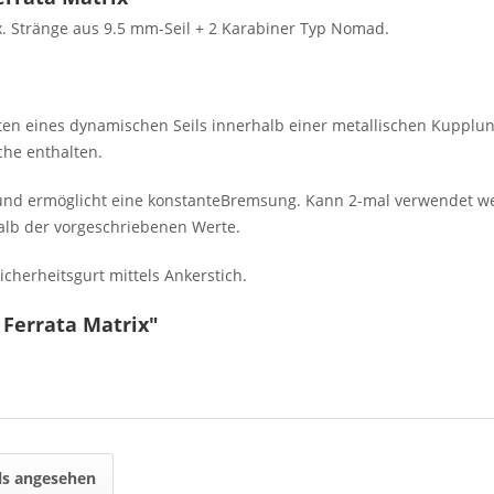
x. Stränge aus 9.5 mm-Seil + 2 Karabiner Typ Nomad.
eiten eines dynamischen Seils innerhalb einer metallischen Kupplu
che enthalten.
ls und ermöglicht eine konstanteBremsung. Kann 2-mal verwendet w
lb der vorgeschriebenen Werte.
cherheitsgurt mittels Ankerstich.
 Ferrata Matrix"
ls angesehen