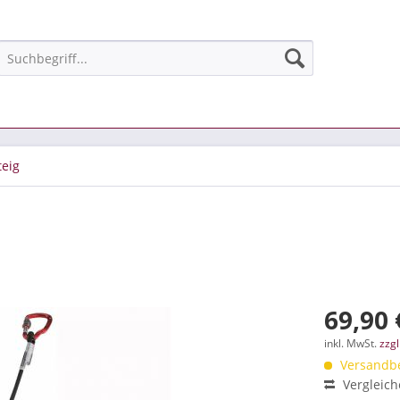
teig
69,90 
inkl. MwSt.
zzg
Versandbe
Vergleic