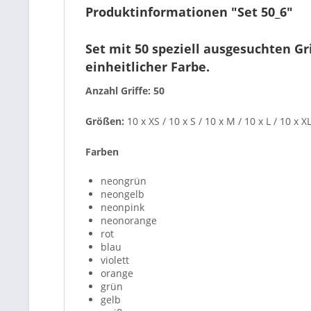
Produktinformationen "Set 50_6"
Set mit 50 speziell ausgesuchten Gr
einheitlicher Farbe.
Anzahl Griffe: 50
Größen:
10 x XS / 10 x S / 10 x M / 10 x L / 10 x X
Farben
neongrün
neongelb
neonpink
neonorange
rot
blau
violett
orange
grün
gelb